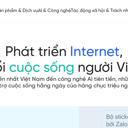
ản phẩm & Dịch vụ
AI & Công nghệ
Tác động xã hội & Trách n
Phát triển
Internet
,
ổi
cuộc sống
người V
iến nhất Việt Nam đến công nghệ AI tiên tiến, n
trợ cuộc sống hằng ngày của hàng chục triệu ng