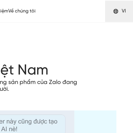
hiệm
Về chúng tôi
VI
iệt Nam
hững sản phẩm của Zalo đang
ười.