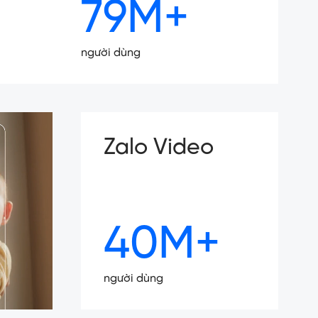
79M+
người dùng
Zalo Video
40M+
người dùng