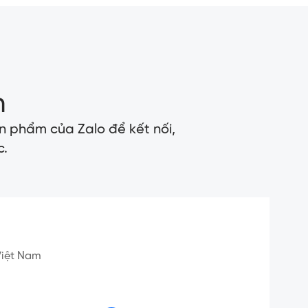
n
n phẩm của Zalo để kết nối,
c.
 Việt Nam