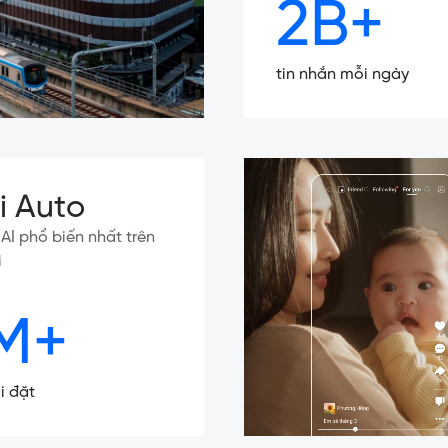
2B+
tin nhắn mỗi ngày
ki Auto
ý AI phổ biến nhất trên
i
M+
i đặt