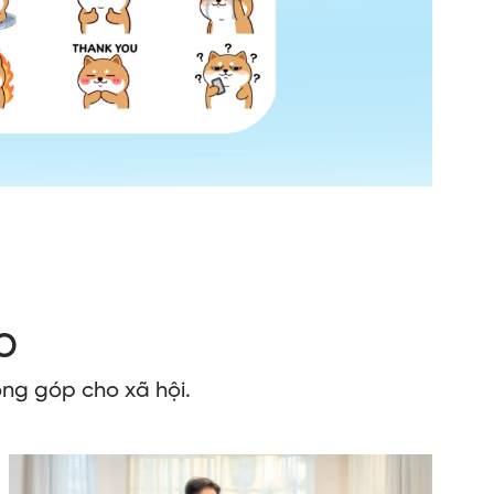
o
ng góp cho xã hội.