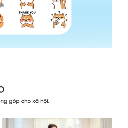
o
ng góp cho xã hội.