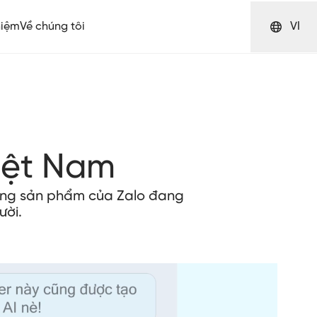
hiệm
Về chúng tôi
VI
iệt Nam
hững sản phẩm của Zalo đang
ười.