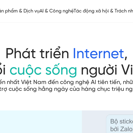
ản phẩm & Dịch vụ
AI & Công nghệ
Tác động xã hội & Trách n
Phát triển
Internet
,
ổi
cuộc sống
người V
iến nhất Việt Nam đến công nghệ AI tiên tiến, n
trợ cuộc sống hằng ngày của hàng chục triệu ng