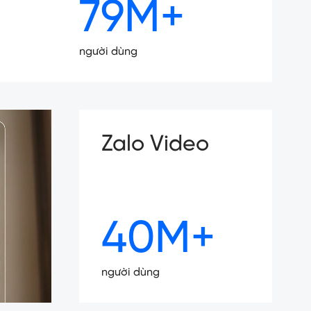
79M+
người dùng
Zalo Video
40M+
người dùng