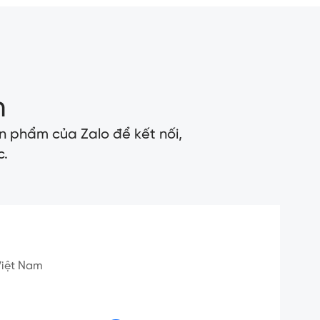
n
n phẩm của Zalo để kết nối,
c.
 Việt Nam