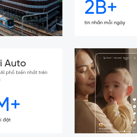
2B+
tin nhắn mỗi ngày
ki Auto
ý AI phổ biến nhất trên
i
M+
i đặt