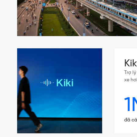
Ki
Trợ l
xe hơ
1
đã cà