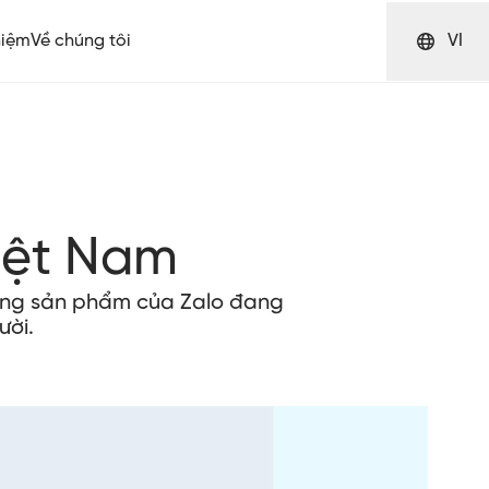
hiệm
Về chúng tôi
VI
iệt Nam
hững sản phẩm của Zalo đang
ười.