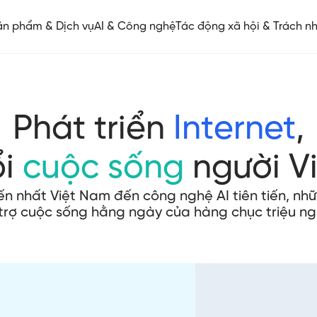
ản phẩm & Dịch vụ
AI & Công nghệ
Tác động xã hội & Trách n
Phát triển
Internet
,
ổi
cuộc sống
người V
iến nhất Việt Nam đến công nghệ AI tiên tiến, n
trợ cuộc sống hằng ngày của hàng chục triệu ng