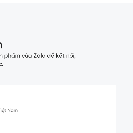
n
n phẩm của Zalo để kết nối,
c.
 Việt Nam