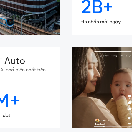
2B+
tin nhắn mỗi ngày
ki Auto
ý AI phổ biến nhất trên
i
M+
i đặt