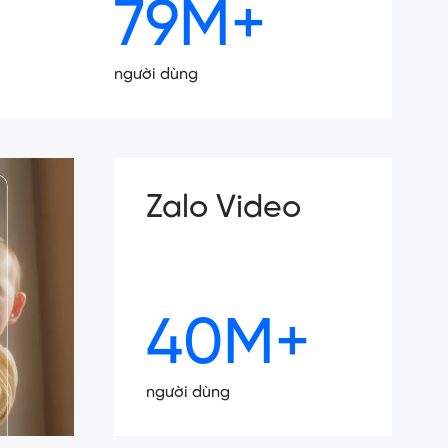
79M+
người dùng
Zalo Video
40M+
người dùng