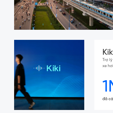
Ki
Trợ l
xe hơ
1
đã cà