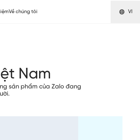
hiệm
Về chúng tôi
VI
iệt Nam
hững sản phẩm của Zalo đang
ười.