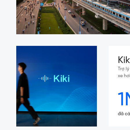
Ki
Trợ l
xe hơ
1
đã cà