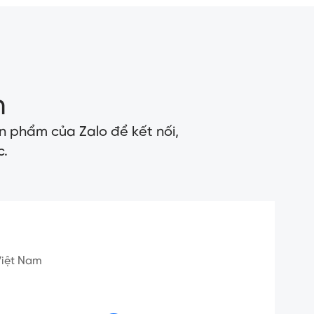
n
n phẩm của Zalo để kết nối,
c.
 Việt Nam