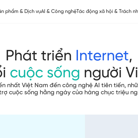
ản phẩm & Dịch vụ
AI & Công nghệ
Tác động xã hội & Trách n
Phát triển
Internet
,
ổi
cuộc sống
người V
iến nhất Việt Nam đến công nghệ AI tiên tiến, n
trợ cuộc sống hằng ngày của hàng chục triệu ng