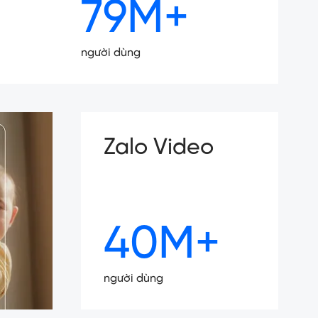
79M+
người dùng
Zalo Video
40M+
người dùng