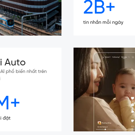
2B+
tin nhắn mỗi ngày
ki Auto
ý AI phổ biến nhất trên
i
M+
i đặt